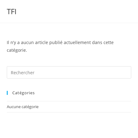
Skip
TFI
to
content
Il n’y a aucun article publié actuellement dans cette
catégorie.
Catégories
Aucune catégorie