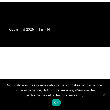
Copyright 2026 - Think FI
Nous utilisons des cookies afin de personnaliser et d’améliorer
votre expérience, d’offrir nos services, d’analyser les
performances et à des fins marketing.
Ok