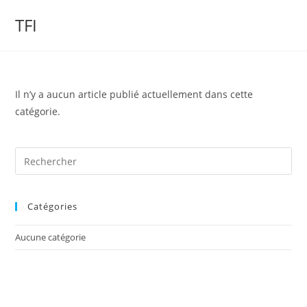
Skip
TFI
to
content
Il n’y a aucun article publié actuellement dans cette
catégorie.
Catégories
Aucune catégorie