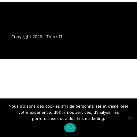
Copyright 2026 - Think FI
Nous utilisons des cookies afin de personnaliser et d’améliorer
votre expérience, d’offrir nos services, d’analyser les
performances et à des fins marketing.
Ok